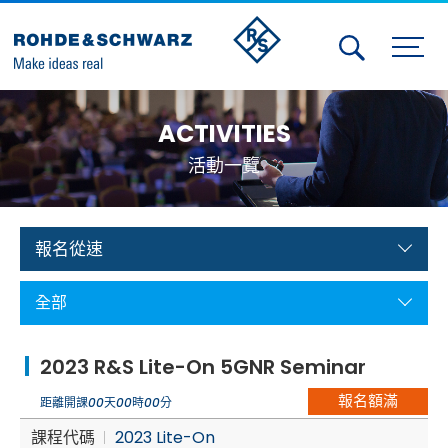
Activities
ACTIVITIES
Contact Us
活動一覽
Member
Calendar
報名從速
Member Login
全部
Test and Measurement
2023 R&S Lite-On 5GNR Seminar
Aerospace | Defense | Security
報名額滿
距離開課
00
天
00
時
00
分
Broadcast and Media
課程代碼
2023 Lite-On