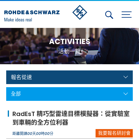
Activities
ACTIVITIES
Contact Us
活動一覽
Member
Calendar
報名從速
Member Login
全部
Test and Measurement
RadEsT 精巧型雷達目標模擬器：從實驗室
Aerospace | Defense | Security
到車輛的全方位利器
我要報名研討會
Broadcast and Media
距離開課
00
天
00
時
00
分