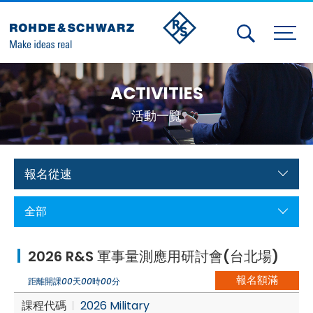
Activities
ACTIVITIES
Contact Us
活動一覽
Member
Calendar
報名從速
Member Login
全部
Test and Measurement
2026 R&S 軍事量測應用研討會(台北場)
Aerospace | Defense | Security
報名額滿
距離開課
00
天
00
時
00
分
Broadcast and Media
課程代碼
2026 Military