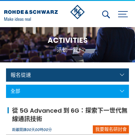
Activities
ACTIVITIES
Contact Us
活動一覽
Member
Calendar
報名從速
Member Login
全部
Test and Measurement
從 5G Advanced 到 6G：探索下一世代無
Aerospace | Defense | Security
線通訊技術
我要報名研討會
Broadcast and Media
距離開課
00
天
00
時
00
分