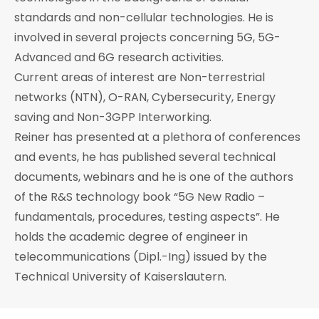
standards and non-cellular technologies. He is
involved in several projects concerning 5G, 5G-
Advanced and 6G research activities.
Current areas of interest are Non-terrestrial
networks (NTN), O-RAN, Cybersecurity, Energy
saving and Non-3GPP Interworking.
Reiner has presented at a plethora of conferences
and events, he has published several technical
documents, webinars and he is one of the authors
of the R&S technology book “5G New Radio –
fundamentals, procedures, testing aspects”. He
holds the academic degree of engineer in
telecommunications (Dipl.-Ing) issued by the
Technical University of Kaiserslautern.