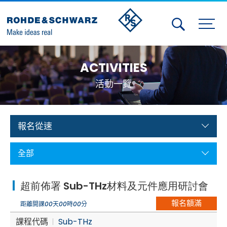
Activities
ACTIVITIES
Contact Us
活動一覽
Member
Calendar
報名從速
Member Login
全部
Test and Measurement
超前佈署 Sub-THz材料及元件應用研討會
Aerospace | Defense | Security
報名額滿
距離開課
00
天
00
時
00
分
Broadcast and Media
課程代碼
Sub-THz