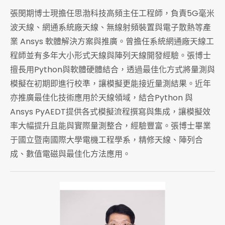
張閔期博士現擔任思渤科技高頻主任工程師，負責5G毫米
波天線、網通系統廠天線、無線射頻裝置與電子散熱等產
業 Ansys 軟體解決方案與推廣。曾擔任系統網通廠天線工
程師並有多年大小形式天線與陣列天線開發經驗。張博士
擅長用Python與軟體硬體結合，透過最佳化方式將量測與
模擬在初期即進行校準，讓模擬更能接近量測結果。近年
亦推廣最佳化技術應用於天線領域，結合Python 與
Ansys PyAEDT提供各式模擬流程撰寫與集成，讓模擬效
率大幅提升且能與實際量測整合，經驗豐富。張博士畢業
于國立暨南國際大學電機工程學系，精修天線、陣列合
成、數值電磁與最佳化方法應用。