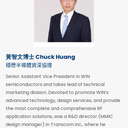
黃智文博士 Chuck Huang
穩懋半導體資深協理
Senior Assistant Vice President in WIN
semiconductors and takes lead of technical
marketing division. Devoted to promote WIN’s
advanced technology, design services, and provide
the most complete and comprehensive RF
application solutions, was a R&D director (MMIC
design manager) in Transcom inc., where he