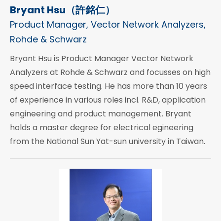
Bryant Hsu（許銘仁）
Product Manager, Vector Network Analyzers,
Rohde & Schwarz
Bryant Hsu is Product Manager Vector Network
Analyzers at Rohde & Schwarz and focusses on high
speed interface testing. He has more than 10 years
of experience in various roles incl. R&D, application
engineering and product management. Bryant
holds a master degree for electrical egineering
from the National Sun Yat-sun university in Taiwan.