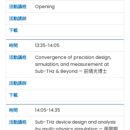
Opening
13:35-14:05
Convergence of precision design,
simulation, and measurement at
Sub-THz & Beyond — 莊晴光博士
14:05-14:35
Sub-THz device design and analysis
by multi-physics simulation — 張閔期