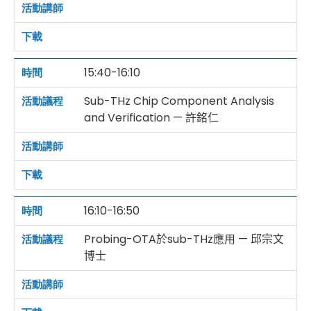
15:40-16:10
Sub-THz Chip Component Analysis
and Verification — 許銘仁
16:10-16:50
Probing-OTA於sub-THz應用 — 邱宗文
博士