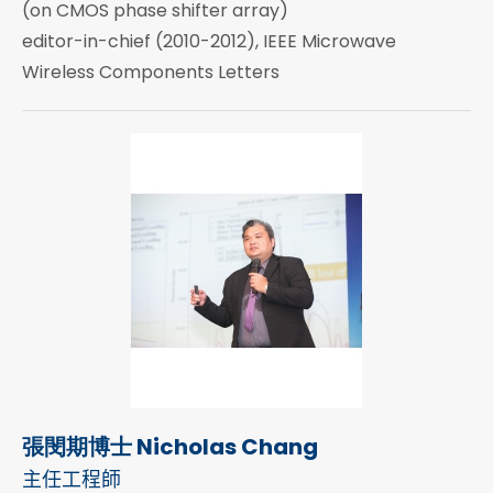
(on CMOS phase shifter array)
editor-in-chief (2010-2012), IEEE Microwave
Wireless Components Letters
張閔期博士 Nicholas Chang
主任工程師