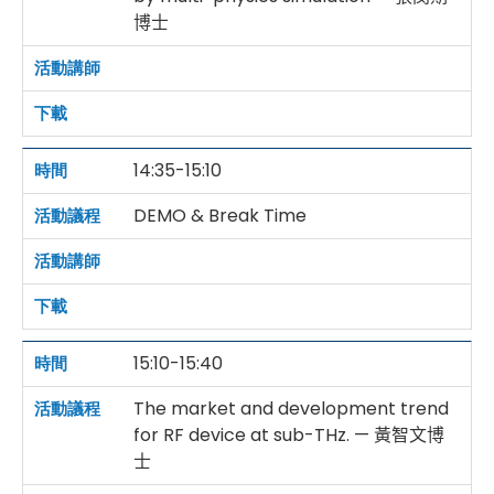
博士
14:35-15:10
DEMO & Break Time
15:10-15:40
The market and development trend
for RF device at sub-THz. — 黃智文博
士