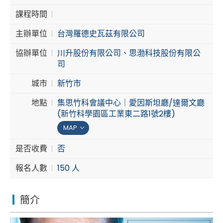
課程時間
Cybersecurity
主辦單位
台灣羅德史瓦茲有限公司
協辦單位
川升股份有限公司、思渤科技股份有限公
司
城市
新竹市
地點
集思竹科會議中心｜愛因斯坦廳/達爾文廳
(新竹科學園區工業東二路1號2樓)
MAP
是否收費
否
報名人數
150 人
簡介