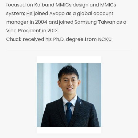
focused on Ka band MMICs design and MMICs
system; He joined Avago as a global account
manager in 2004 and joined Samsung Taiwan as a
Vice President in 2013.
Chuck received his Ph.D. degree from NCKU.