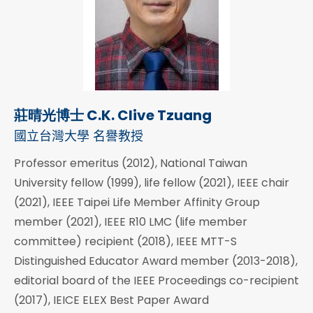
莊晴光博士 C.K. Clive Tzuang
國立台灣大學 名譽教授
Professor emeritus (2012), National Taiwan
University fellow (1999), life fellow (2021), IEEE chair
(2021), IEEE Taipei Life Member Affinity Group
member (2021), IEEE R10 LMC (life member
committee) recipient (2018), IEEE MTT-S
Distinguished Educator Award member (2013-2018),
editorial board of the IEEE Proceedings co-recipient
(2017), IEICE ELEX Best Paper Award