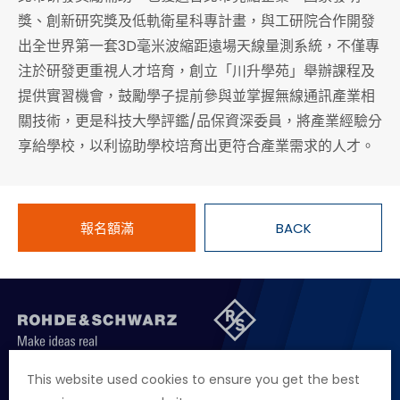
獎、創新研究獎及低軌衛星科專計畫，與工研院合作開發
出全世界第一套3D毫米波縮距遠場天線量測系統，不僅專
注於研發更重視人才培育，創立「川升學苑」舉辦課程及
提供實習機會，鼓勵學子提前參與並掌握無線通訊產業相
關技術，更是科技大學評鑑/品保資深委員，將產業經驗分
享給學校，以利協助學校培育出更符合產業需求的人才。
報名額滿
BACK
聯絡我們
徵才資訊
隱私權政策
網站聲明
This website used cookies to ensure you get the best