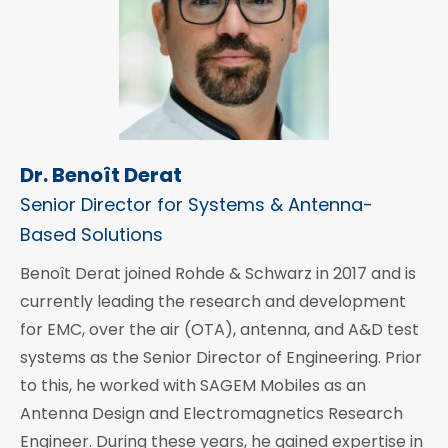
Dr. Benoît Derat
Senior Director for Systems & Antenna-
Based Solutions
Benoît Derat joined Rohde & Schwarz in 2017 and is
currently leading the research and development
for EMC, over the air (OTA), antenna, and A&D test
systems as the Senior Director of Engineering. Prior
to this, he worked with SAGEM Mobiles as an
Antenna Design and Electromagnetics Research
Engineer. During these years, he gained expertise in