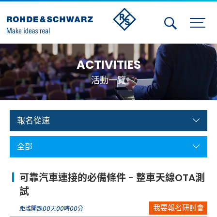
Activities
ACTIVITIES
Contact Us
活動一覽
Member
Calendar
報名從速
Member Login
全部
Test and Measurement
可靠汽車連接的必備條件 - 整車天線OTA測
Aerospace | Defense | Security
試
我要報名研討會
Broadcast and Media
距離開課
00
天
00
時
00
分