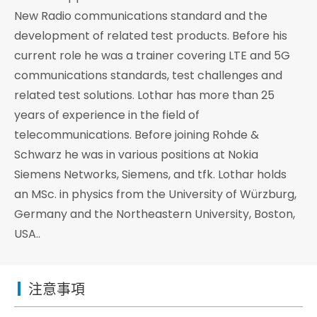
New Radio communications standard and the
development of related test products. Before his
current role he was a trainer covering LTE and 5G
communications standards, test challenges and
related test solutions. Lothar has more than 25
years of experience in the field of
telecommunications. Before joining Rohde &
Schwarz he was in various positions at Nokia
Siemens Networks, Siemens, and tfk. Lothar holds
an MSc. in physics from the University of Würzburg,
Germany and the Northeastern University, Boston,
USA..
注意事項