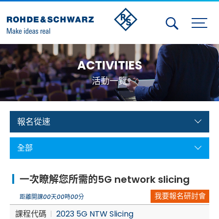
Activities
ACTIVITIES
Contact Us
活動一覽
Member
Calendar
報名從速
Member Login
全部
Test and Measurement
一次瞭解您所需的5G network slicing
Aerospace | Defense | Security
我要報名研討會
距離開課
00
天
00
時
00
分
Broadcast and Media
課程代碼
2023 5G NTW Slicing