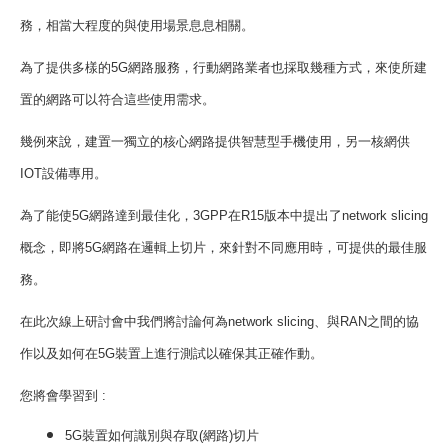
務，相當大程度的與使用場景息息相關。
為了提供多樣的
5G
網路服務，行動網路業者也採取幾種方式，來使所建
置的網路可以符合這些使用需求
。
幾例來說，建置一獨立的核心網路提供智慧型手機使用，另一核網供
IOT
設備專用。
為了能使
5G
網路達到最佳化，
3GPP
在R15版本中
提出了
network slicing
概念，即將5G網路在邏輯上切片，來針對不同應用時，可提供的最佳服
務。
在此次線上研討會中我們將討論何為
network slicing
、與RAN之間的協
作以及如何在5G裝置上進行測試以確保其正確作動。
您將會學習到 :
5G
裝置如何識別與存取(網路)切片