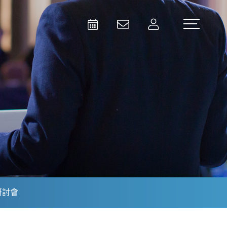
Activities
Contact Us
Member
Test and Measurement
Aerospace | Defense | Security
研討會
Broadcast and Media