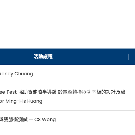
活動議程
Wendy Chuang
Pulse Test 協助寬能隙半導體 於電源轉換器功率級的設計及驗
or Ming-His Huang
雙脈衝測試 — CS Wong