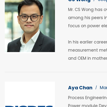
Mr. CS Wong has ov
among his peers in
focus on power ele
In his earlier care
measurement metho
and OEM in mother
Aya Chan
Mar
/
Process Engineerin
Power module Dev