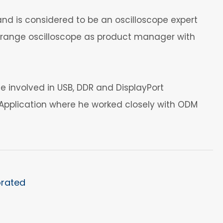
nd is considered to be an oscilloscope expert
d-range oscilloscope as product manager with
 he involved in USB, DDR and DisplayPort
pplication where he worked closely with ODM
orated