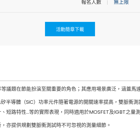
報名人數
無上限
活動簡章下載
議題在節能扮演至關重要的角色；其應用場景廣泛，涵蓋馬達、D
中，碳化矽半導體（SiC）功率元件隨著電源的開關速率提高，雙脈衝測試 （
短路特性…等的實際表現，同時適用於MOSFET及IGBT之量
析，亦提供規劃雙脈衝測試時不可忽視的測量細節。