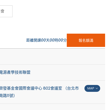
Cybersecurity
展會
距離開課
00
天
00
時
00
分
報名額滿
電源產學技術聯盟
榮發基金會國際會議中心 802會議室 （台北市
MAP
路11號）