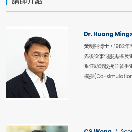
講師介紹
Dr. Huang Ming
黃明熙博士，1982年
先後從事伺服馬達及電
系任助理教授並著手
模擬(Co-simu
CS Wong
Sco
/