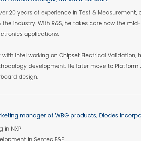
er 20 years of experience in Test & Measurement, a
 the industry. With R&S, he takes care now the mi
ctronics applications.
er with Intel working on Chipset Electrical Validation,
dology development. He later move to Platform A
board design.
keting manager of WBG products, Diodes Incorp
g in NXP
elopment in Sentec E&E