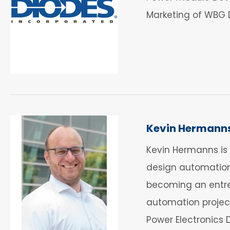
Marketing of WBG 
Kevin Hermann
Kevin Hermanns is 
design automation
becoming an entrep
automation project
Power Electronics 