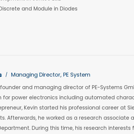
Discrete and Module in Diodes
s
Managing Director, PE System
/
founder and managing director of PE-Systems GmbH.
 for power electronics including automated charact
reneur, Kevin started his professional career at Sie
s. Afterwards, he worked as a research associate at
Department. During this time, his research interests