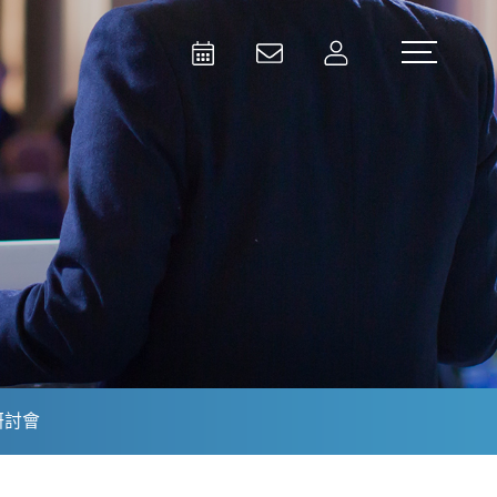
Activities
Contact Us
Member
Test and Measurement
Aerospace | Defense | Security
研討會
Broadcast and Media