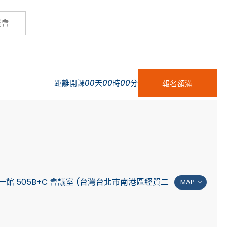
Cybersecurity
展會
距離開課
00
天
00
時
00
分
報名額滿
館 505B+C 會議室 (台灣台北市南港區經貿二
MAP