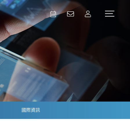
Activities
Contact Us
Member
Test and Measurement
Aerospace | Defense | Security
國際資訊
Broadcast and Media