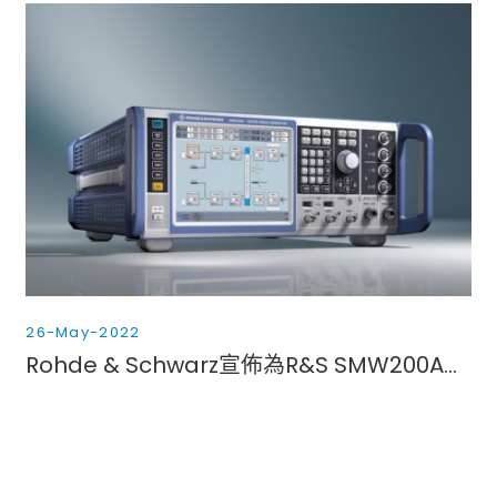
26-May-2022
Rohde & Schwarz宣佈為R&S SMW200A向量信號產生器提供獨特的56 GHz和67 GHz頻率選項