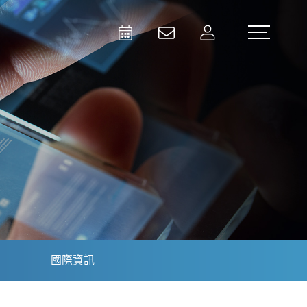
Activities
Contact Us
Member
Test and Measurement
Aerospace | Defense | Security
國際資訊
Broadcast and Media