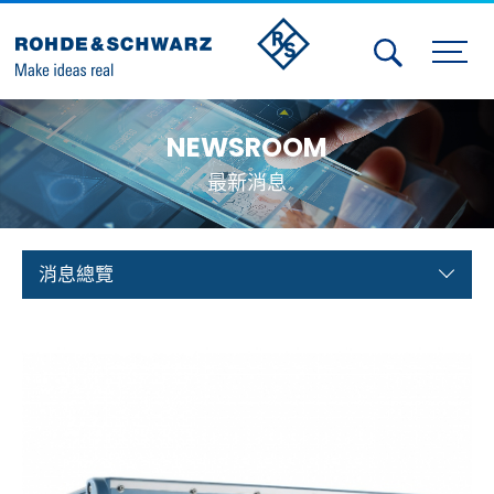
Activities
NEWSROOM
Contact Us
最新消息
Member
Calendar
消息總覽
Member Login
Test and Measurement
Aerospace | Defense | Security
Broadcast and Media