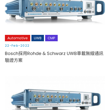
Cybersecurity
Automotive
UWB
CMP
22-Feb-2022
Bosch採用Rohde & Schwarz UWB車載無線通訊
驗證方案