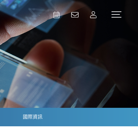
Activities
Contact Us
Member
Test and Measurement
Aerospace | Defense | Security
國際資訊
Broadcast and Media