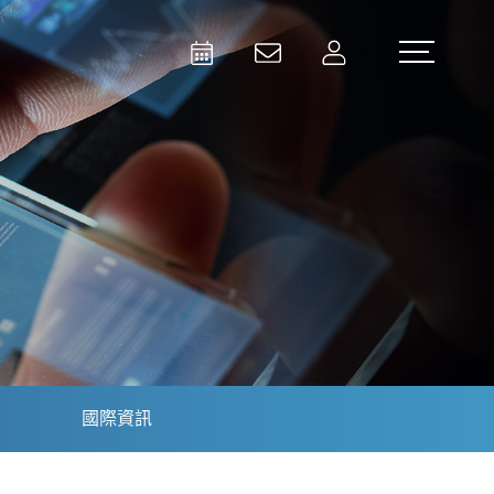
Activities
Contact Us
Member
Test and Measurement
Aerospace | Defense | Security
國際資訊
Broadcast and Media