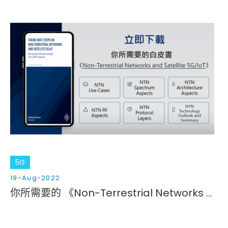
5G
19-Aug-2022
你所需要的 《Non-Terrestrial Networks and Satellite 5G/IoT》白皮書