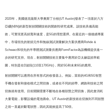
2020
年，美國德克薩斯大學奧斯丁分校
(UT Austin)
發表了一項基於六方
亞硼
(hBN)
的新型射頻開關技術的開創性研究成果。該技術具備高能
效，可實現更高頻寬和速度，是
5G
的理想選擇。在最近的一個後續專案
中，市場領先的射頻元件和無線測試測量解決方案供應商
Rohde &
Schwarz
和領先的半導體測試測量供應商
FormFactor
為該機構提供進一
步的研究支持。現在，射頻開關技術主要集中應用於亞太赫茲頻率範
圍，特別是在
D
波段
(110
至
170GHz)
，用於
5G
和未來
6G
的應用。
射頻開關可以應用在所有形式的收發器上。例如，當前的
4G
和
5G
智慧
手機在發射和接收模式之間切換，或者在不同的頻帶、網路和技術之間
切換就有使用。目前開關需要不斷地在各種狀態之間切換，因此會消耗
大量電能，影響設備的電池壽命。
UT Austin
的新技術在切換到不同狀態
之前一直處於斷電狀態，因此其能效提高了
50
倍。