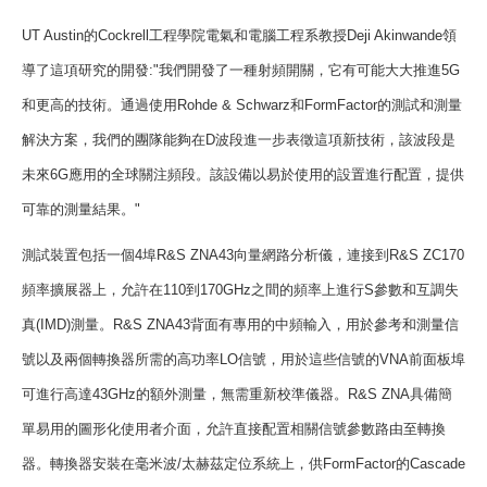
UT Austin
的
Cockrell
工程學院電氣和電腦工程系教授
Deji Akinwande
領
導了這項研究的開發
:"
我們開發了一種射頻開關，它有可能大大推進
5G
和更高的技術。通過使用
Rohde & Schwarz
和
FormFactor
的測試和測量
解決方案，我們的團隊能夠在
D
波段進一步表徵這項新技術，該波段是
未來
6G
應用的全球關注頻段。該設備以易於使用的設置進行配置，提供
可靠的測量結果。
"
測試裝置包括一個
4
埠
R&S ZNA43
向量網路分析儀，連接到
R&S ZC170
頻率擴展器上，允許在
110
到
170GHz
之間的頻率上進行
S
參數和互調失
真
(IMD)
測量。
R&S ZNA43
背面有專用的中頻輸入，用於參考和測量信
號以及兩個轉換器所需的高功率
LO
信號，用於這些信號的
VNA
前面板埠
可進行高達
43GHz
的額外測量，無需重新校準儀器。
R&S ZNA
具備簡
單易用的圖形化使用者介面，允許直接配置相關信號參數路由至轉換
器。轉換器安裝在毫米波
/
太赫茲定位系統上，供
FormFactor
的
Cascade