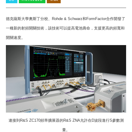
Cybersecurity
德克薩斯大學奧斯丁分校、
Rohde & Schwarz
和
FormFactor
合作開發了
一種新的射頻開關技術，該技術可以提高電池壽命，支援更高的頻寬和
開關速度。
連接到
R&S ZC170
頻率擴展器的
R&S ZNA
允許在
D
波段進行
S
參數測
量。