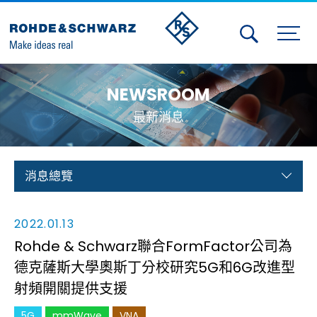
Activities
NEWSROOM
Contact Us
最新消息
Member
Calendar
消息總覽
Member Login
2022.01.13
Test and Measurement
Rohde & Schwarz聯合FormFactor公司為
德克薩斯大學奧斯丁分校研究5G和6G改進型
Aerospace | Defense | Security
射頻開關提供支援
Broadcast and Media
5G
mmWave
VNA