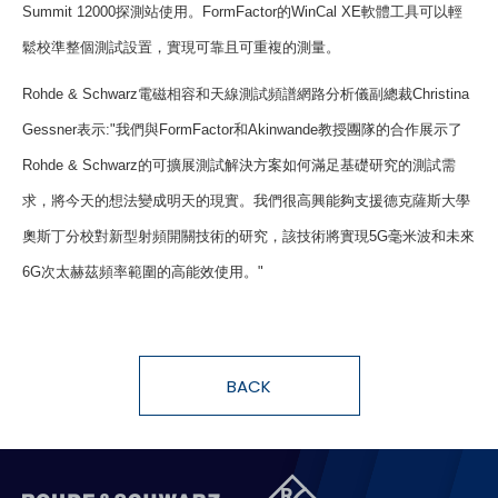
Summit 12000
探測站使用。
FormFactor
的
WinCal XE
軟體工具可以輕
鬆校準整個測試設置，實現可靠且可重複的測量。
Rohde & Schwarz
電磁相容和天線測試頻譜網路分析儀副總裁
Christina
Gessner
表示
:"
我們與
FormFactor
和
Akinwande
教授團隊的合作展示了
Rohde & Schwarz
的可擴展測試解決方案如何滿足基礎研究的測試需
求，將今天的想法變成明天的現實。我們很高興能夠支援德克薩斯大學
奧斯丁分校對新型射頻開關技術的研究，該技術將實現
5G
毫米波和未來
6G
次太赫茲頻率範圍的高能效使用。
"
BACK