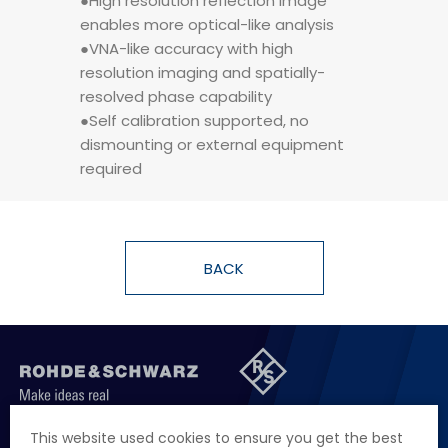
●High resolution reflection image
enables more optical-like analysis
●VNA-like accuracy with high
resolution imaging and spatially-
resolved phase capability
●Self calibration supported, no
dismounting or external equipment
required
BACK
聯絡我們
徵才資訊
隱私權政策
網站聲明
This website used cookies to ensure you get the best