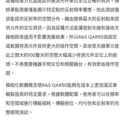
這種成像方式還能提供被測元件是否定位正確的資訊。傳
統單點測量僅能顯示特定點的反射頻率響應，但此測試儀
卻能提供反射率的空間分布，藉由搜尋最大的反射點來提
供元件的定位資訊。因為這種方法能讓發射天線和接收天
線相距很遠而不影響測量結果，所以R&S QAR50為固定
或鬆開待測元件提供更大的操作空間。其收發天線單元彼
此之間大約100釐米的空間大幅減少待測元件定位上的麻
煩。不再需要機器手臂定位和相關機台，有效節省操作空
間。
模組化軟體概念使R&S QAR50能夠在成本上更加滿足車
輛製造商的特定要求。根據軟體配置，使用者可以在頻率
和空間域進行傳輸損耗、傳輸相位、均勻性和反射率的完
整極限測試。