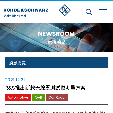
Activities
NEWSROOM
Contact Us
最新消息
Member
Calendar
消息總覽
Member Login
2021.12.21
Test and Measurement
R&S推出新款天線罩測試儀測量方案
Aerospace | Defense | Security
Automotive
QAR
Car Radar
Broadcast and Media