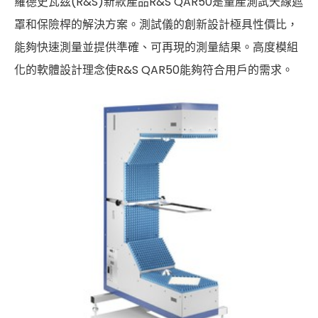
羅德史瓦茲(R&S)新款產品R&S QAR50是量產測試天線遮
Cybersecurity
罩和保險桿的解決方案。測試儀的創新設計極具性價比，
能夠快速測量並提供準確、可再現的測量結果。高度模組
化的軟體設計理念使R&S QAR50能夠符合用戶的需求。