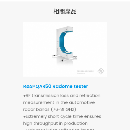
相關產品
R&S®QAR50 Radome tester
●RF transmission loss and reflection
measurement in the automotive
radar bands (76-81 GHz)
●Extremely short cycle time ensures
high throughput in production