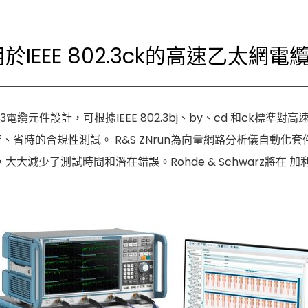
個適用於IEEE 802.3ck的高速乙
02.3電纜元件設計，可根據IEEE 802.3bj、by、cd 和ck標
件進行精確、省時的合規性測試。 R&S ZNrun為向量網路分析儀
少了測試時間和潛在錯誤。Rohde & Schwarz將在 加利福