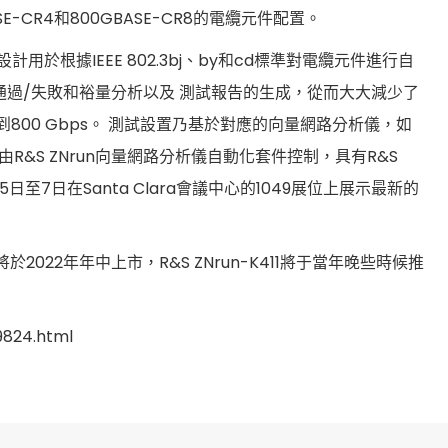
ASE-CR4和800GBASE-CR8的電纜元件配置。
設計用於根據IEEE 802.3bj、by和cd標準對電纜元件進行自
、通過/失敗和裕量分析以及 測試報告的生成，從而大大減少了
率將達到800 Gbps。 測試設置乃基於對應的向量網路分析儀，如
由R&S ZNrun向量網路分析儀自動化套件控制，具有R&S
5日至7日在Santa Clara會議中心的1049展位上展示最新的
將於2022年年中上市，R&S ZNrun-K411將于當年晚些時候推
24.html