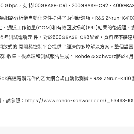
Gbps，支 持100GBASE-CR1、200GBASE-CR2、400GB
un向量網路分析儀自動化套件提供了兩個新選項。R&S ZNrun-K410
、通道工作裕量(COM)和有效回波損耗(ERL)結果的後處理
3ck乙太網標準測試電纜元 件，對於800GBASE-CR8配置，資料速
 OSP開放式的 開關與控制平台提供了經濟的多埠解決方案。整個設置
料收集、後處理和測試報告生成。 Rohde & Schwarz將於4月
.3ck高速電纜元件的乙太網合規自動化測試。R&S ZNrun-K410 
ttps://www.rohde-schwarz.com/_63493-1098