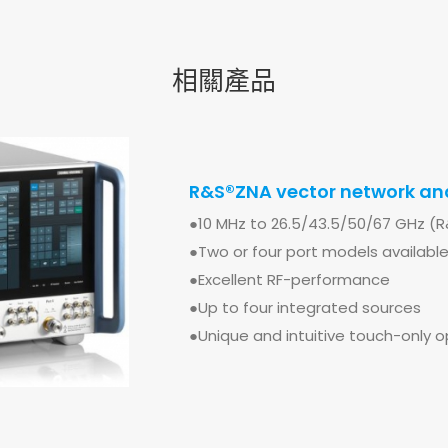
相關產品
R&S®ZNBT Vector network a
R&S®ZNA vector network an
R&S®ZNB vector network an
●Frequency range: 9 kHz to 8.5 GHz
●10 MHz to 26.5/43.5/50/67 GHz 
●Frequency range from 9 kHz up t
●Up to 24 ports with fully phase c
●Two or four port models availabl
●2 or 4 ports
●Dynamic range of up to 140 dB
●Excellent RF-performance
●Wide dynamic range of up to 140
●Short sweep times of 1.7 ms (R&S
●Up to four integrated sources
●Short sweep times, e.g. 4 ms for 
models)
●Unique and intuitive touch-only 
●Wide power sweep range of 98 d
●3 year warranty extension