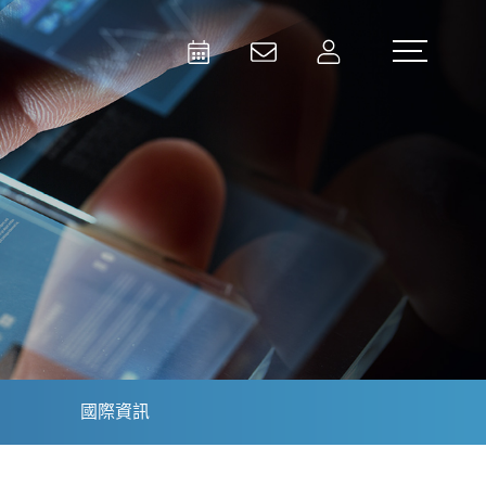
Activities
Contact Us
Member
Test and Measurement
Aerospace | Defense | Security
國際資訊
Broadcast and Media