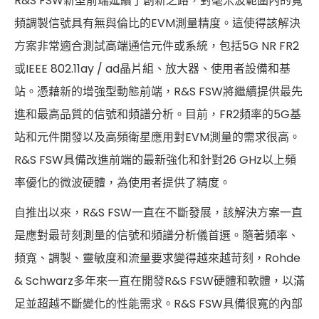
R&S FSW新型前端延續了創新之路，對毫米波範圍內的寬
頻調製信號具有無與倫比的EVM測量精度。這使得該解決
方案非常適合測試高端通信元件或系統，包括5G NR FR2
或IEEE 802.11ay / ad晶片組、放大器、使用者設備和基
站。憑藉新的增強型動態前端，R&S FSW將繼續提供最先
進和最高品質的信號和頻譜分析。目前，FR2頻率的5G基
站和元件開發以及高頻衛星應用對EVM測量的需求很高。
R&S FSW具備改進前端的最新強化和針對26 GHz以上頻
率優化的微波硬體，為使用者提供了精度。
自推出以來，R&S FSW一直在不斷發展，該解決方案一直
是應對最苛刻測量的信號和頻譜分析儀首選。隨著頻率、
頻寬、調製、靈敏度和流量要求變得越來越苛刻，Rohde
& Schwarz多年來一直在開發R&S FSW硬體和軟體，以滿
足並超越不斷變化的性能需求。R&S FSW具備很寬的內部