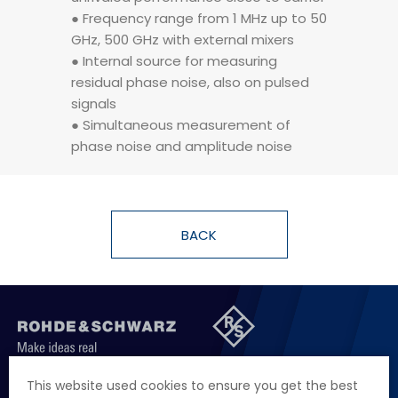
● Frequency range from 1 MHz up to 50
●New flat Windows 10 design and
GHz, 500 GHz with external mixers
multitouch gesture support
● Internal source for measuring
residual phase noise, also on pulsed
signals
● Simultaneous measurement of
phase noise and amplitude noise
BACK
聯絡我們
徵才資訊
隱私權政策
網站聲明
This website used cookies to ensure you get the best