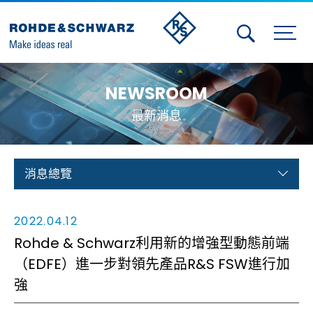
Activities
NEWSROOM
Contact Us
最新消息
Member
Calendar
消息總覽
Member Login
2022.04.12
Test and Measurement
Rohde & Schwarz利用新的增強型動態前端
（EDFE）進一步對領先產品R&S FSW進行加
Aerospace | Defense | Security
強
Broadcast and Media