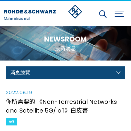
Activities
NEWSROOM
Contact Us
最新消息
Member
Calendar
消息總覽
Member Login
2022.08.19
Test and Measurement
你所需要的 《Non-Terrestrial Networks
and Satellite 5G/IoT》白皮書
Aerospace | Defense | Security
5G
Broadcast and Media