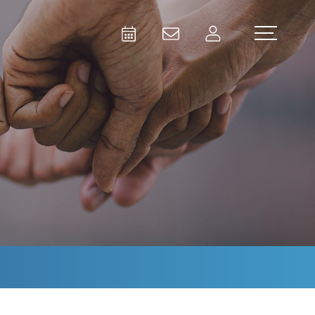
Activities
Contact Us
Member
Test and Measurement
Aerospace | Defense | Security
Broadcast and Media