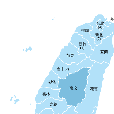
台北
(4)
桃園
新北
(7)
新竹
(1)
宜蘭
苗栗
台中
(2)
彰化
南投
花蓮
雲林
嘉義