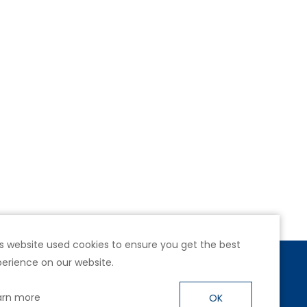
s website used cookies to ensure you get the best
erience on our website.
號4樓
arn more
OK