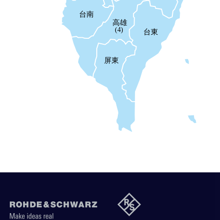
台南
高雄
(4)
台東
屏東