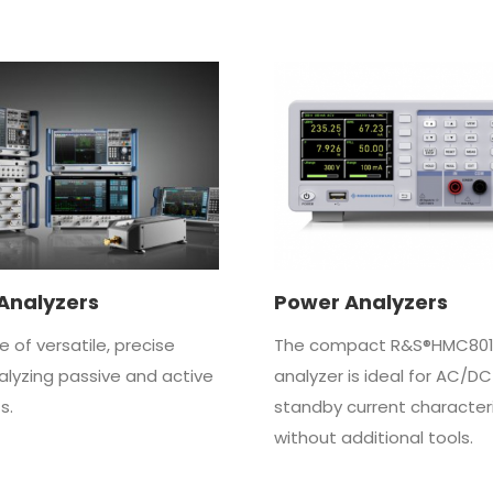
Analyzers
Power Analyzers
 of versatile, precise
The compact R&S®HMC801
nalyzing passive and active
analyzer is ideal for AC/D
s.
standby current characteri
without additional tools.