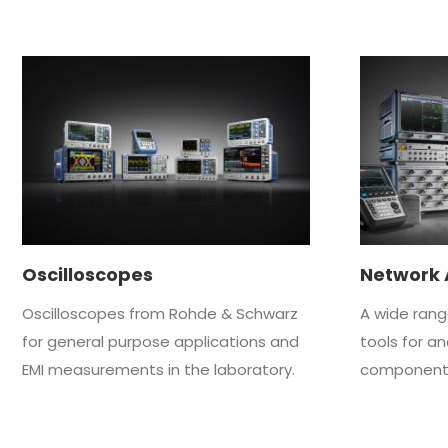
Oscilloscopes
Network 
Oscilloscopes from Rohde & Schwarz
A wide range
for general purpose applications and
tools for a
EMI measurements in the laboratory.
component