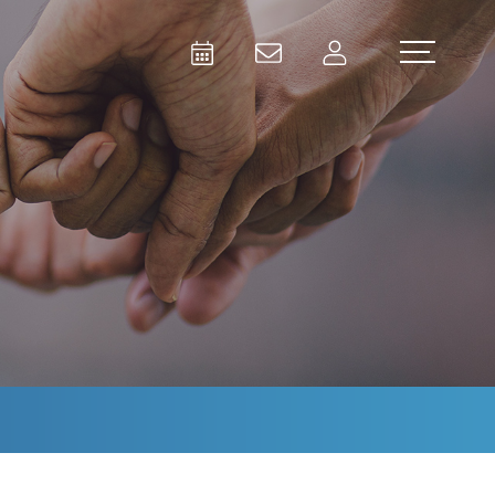
Activities
Contact Us
Member
Test and Measurement
Aerospace | Defense | Security
Broadcast and Media