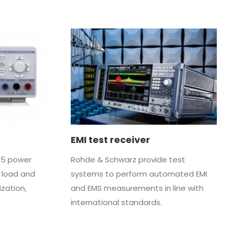
EMI test receiver
5 power
Rohde & Schwarz provide test
C load and
systems to perform automated EMI
zation,
and EMS measurements in line with
international standards.