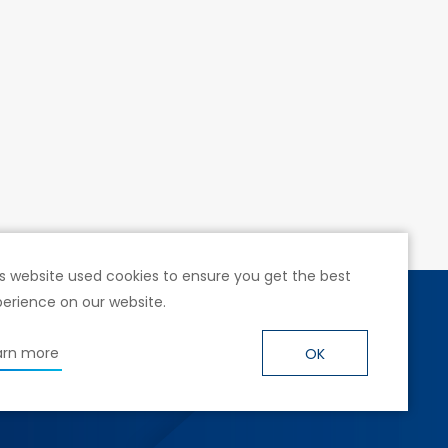
s website used cookies to ensure you get the best
erience on our website.
號4樓
arn more
OK
hwarz.com