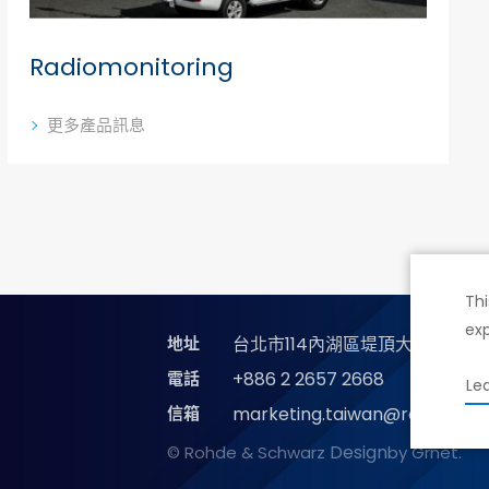
Radiomonitoring
更多產品訊息
Thi
exp
地址
台北市114內湖區堤頂大道二段89
電話
+886 2 2657 2668
Le
信箱
marketing.taiwan@rohde-sc
Design
© Rohde & Schwarz
by Grnet.