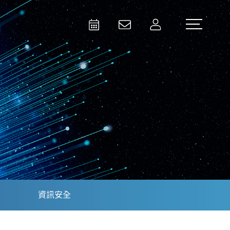
Activities
Contact Us
Member
Test and Measurement
Aerospace | Defense | Security
資訊安全
Broadcast and Media