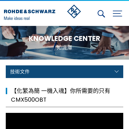
Activities
KNOWLEDGE CENTER
Contact Us
知識庫
Member
Calendar
技術文件
Member Login
【化繁為簡 一機入魂】你所需要的只有
Test and Measurement
CMX500OBT
Aerospace | Defense | Security
Broadcast and Media