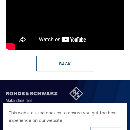
Cybersecurity
BACK
聯絡我們
徵才資訊
隱私權政策
網站聲明
This website used cookies to ensure you get the best
experience on our website.
地址
台北市114內湖區堤頂大道二段89號4樓
電話
+886 2 2657 2668