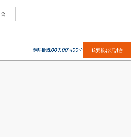
Cybersecurity
展會
距離開課
00
天
00
時
00
分
我要報名研討會