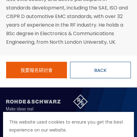
standards development, including the SAE, ISO and
CISPR D automotive EMC standards, with over 32
years of experience in the RF industry. He holds a
BSc degree in Electronics & Communications
Engineering, from North London University, UK.
我要報名研討會
BACK
聯絡我們
徵才資訊
隱私權政策
網站聲明
This website used cookies to ensure you get the best
experience on our website.
地址
台北市114內湖區堤頂大道二段89號4樓