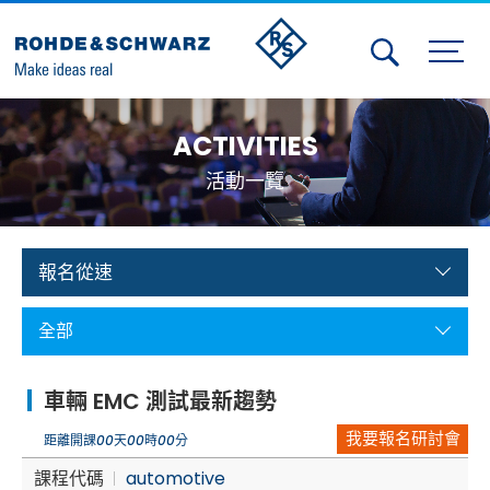
Activities
ACTIVITIES
Contact Us
活動一覽
Member
Calendar
報名從速
Member Login
全部
Test and Measurement
車輛 EMC 測試最新趨勢
Aerospace | Defense | Security
我要報名研討會
距離開課
00
天
00
時
00
分
Broadcast and Media
課程代碼
automotive