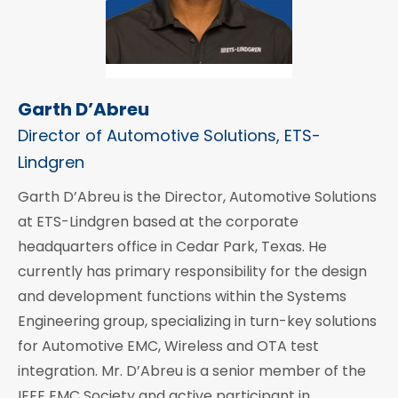
Garth D’Abreu
Director of Automotive Solutions, ETS-
Lindgren
Garth D’Abreu is the Director, Automotive Solutions
at ETS-Lindgren based at the corporate
headquarters office in Cedar Park, Texas. He
currently has primary responsibility for the design
and development functions within the Systems
Engineering group, specializing in turn-key solutions
for Automotive EMC, Wireless and OTA test
integration. Mr. D’Abreu is a senior member of the
IEEE EMC Society and active participant in