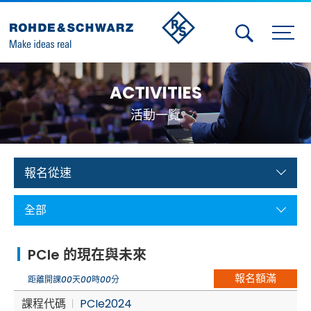
Activities
ACTIVITIES
Contact Us
活動一覽
Member
Calendar
報名從速
Member Login
全部
Test and Measurement
PCIe 的現在與未來
Aerospace | Defense | Security
報名額滿
距離開課
00
天
00
時
00
分
Broadcast and Media
課程代碼
PCIe2024