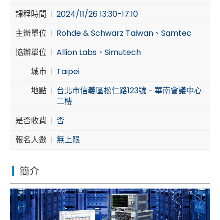
課程時間
2024/11/26 13:30-17:10
Cybersecurity
主辦單位
Rohde & Schwarz Taiwan、Samtec
協辦單位
Allion Labs、Simutech
城市
Taipei
地點
台北市信義區松仁路123號 - 華南會議中心
二樓
是否收費
否
報名人數
無上限
簡介