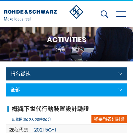
Activities
ACTIVITIES
Contact Us
活動一覽
Member
Calendar
報名從速
Member Login
全部
Test and Measurement
概觀下世代行動裝置設計驗證
Aerospace | Defense | Security
我要報名研討會
距離開課
00
天
00
時
00
分
Broadcast and Media
課程代碼
2021 5G-1