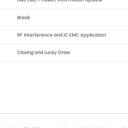
Break
RF Interference and IC EMC Application
Closing and Lucky Draw