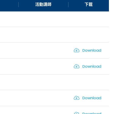
活動講師
下載
Download
Download
Download
Download