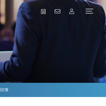
Activities
Contact Us
Member
Test and Measurement
Aerospace | Defense | Security
研討會
Broadcast and Media