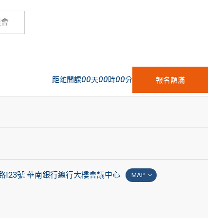
Cybersecurity
展會
距離開課
00
天
00
時
00
分
報名額滿
路123號 華南銀行總行大樓會議中心
MAP