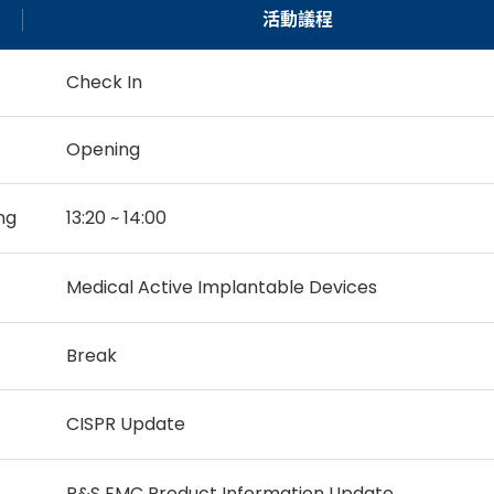
活動議程
Check In
Opening
ng
13:20 ~ 14:00
Medical Active Implantable Devices
Break
CISPR Update
R&S EMC Product Information Update