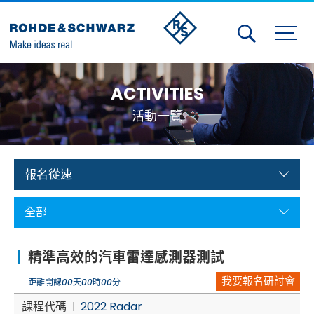
Activities
ACTIVITIES
Contact Us
活動一覽
Member
Calendar
報名從速
Member Login
全部
Test and Measurement
精準高效的汽車雷達感測器測試
Aerospace | Defense | Security
我要報名研討會
距離開課
00
天
00
時
00
分
Broadcast and Media
課程代碼
2022 Radar